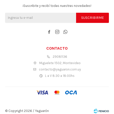
¡Suscribite y recibí todas nuestras novedades!
SUSCRIBIRME



CONTACTO
29081136
Miguelete 1502, Montevideo
contacto@yaguaron.com.uy
L a V 8:30 a 18:00hs
© Copyright 2026 / Yaguarón