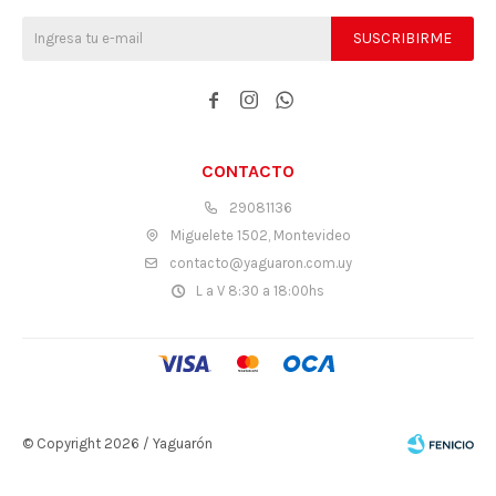
SUSCRIBIRME



CONTACTO
29081136
Miguelete 1502, Montevideo
contacto@yaguaron.com.uy
L a V 8:30 a 18:00hs
© Copyright 2026 / Yaguarón