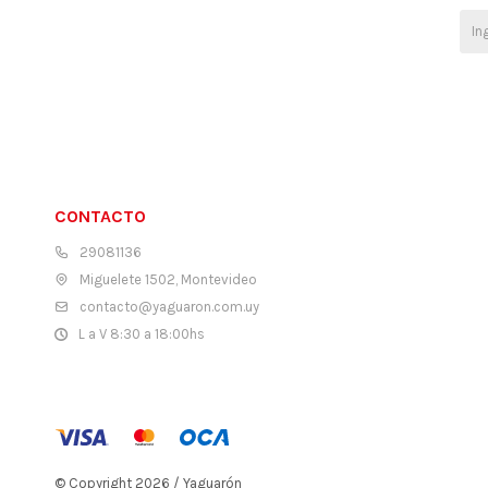
CONTACTO
29081136
Miguelete 1502, Montevideo
contacto@yaguaron.com.uy
L a V 8:30 a 18:00hs
© Copyright 2026 / Yaguarón