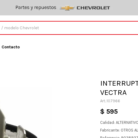
Contacto
INTERRUPT
VECTRA
107966
$
595
Calidad: ALTERNATIV
Fabricante: OTROS A
Referencia: 903893