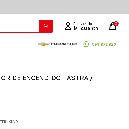
0
099 972 920
OR DE ENCENDIDO - ASTRA /
O
LTERNATIVO
77