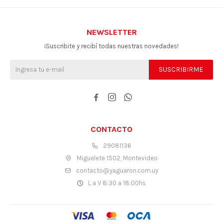
NEWSLETTER
¡Suscribite y recibí todas nuestras novedades!
SUSCRIBIRME



CONTACTO
29081136
Miguelete 1502, Montevideo
contacto@yaguaron.com.uy
L a V 8:30 a 18:00hs