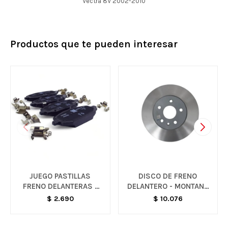
Vectra 8V 2002-2010
Productos que te pueden interesar
JUEGO PASTILLAS
DISCO DE FRENO
FRENO DELANTERAS -
DELANTERO - MONTANA
ONIX G3
/ TRACKER
$
2.690
$
10.076