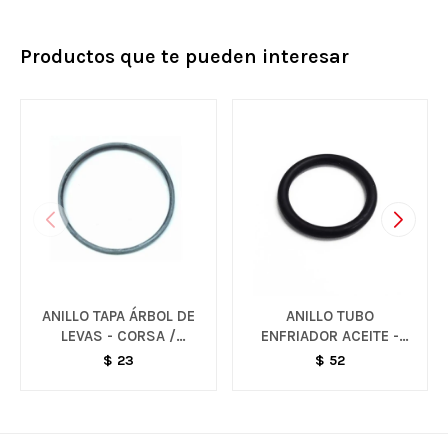
Productos que te pueden interesar
ANILLO TAPA ÁRBOL DE
ANILLO TUBO
LEVAS - CORSA /
ENFRIADOR ACEITE -
MONTANA
CRUZE / SONIC /
$
23
$
52
TRACKER