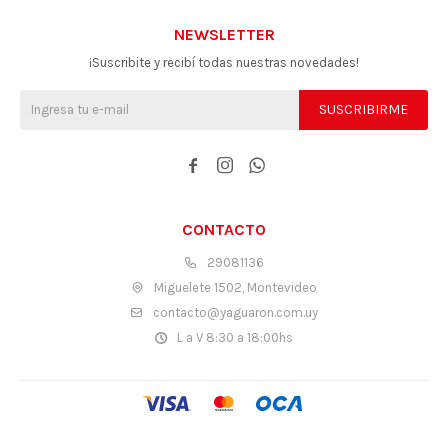
NEWSLETTER
¡Suscribite y recibí todas nuestras novedades!
SUSCRIBIRME



CONTACTO
29081136
Miguelete 1502, Montevideo
contacto@yaguaron.com.uy
L a V 8:30 a 18:00hs