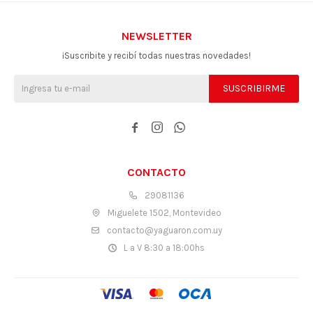
NEWSLETTER
¡Suscribite y recibí todas nuestras novedades!
SUSCRIBIRME



CONTACTO
29081136
Miguelete 1502, Montevideo
contacto@yaguaron.com.uy
L a V 8:30 a 18:00hs