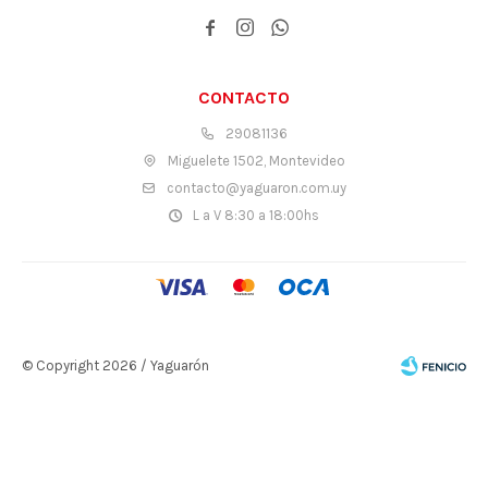



CONTACTO
29081136
Miguelete 1502, Montevideo
contacto@yaguaron.com.uy
L a V 8:30 a 18:00hs
© Copyright 2026 / Yaguarón