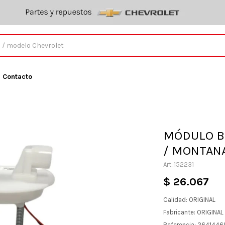
Contacto
MÓDULO B
/ MONTANA
152231
$
26.067
Calidad: ORIGINAL
Fabricante: ORIGINA
Referencia: 2641446