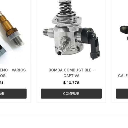
ENO - VARIOS
BOMBA COMBUSTIBLE -
LOS
CAPTIVA
CALE
ONI
31
$
10.778