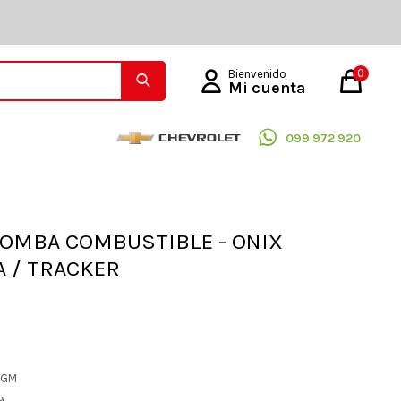
0
099 972 920
OMBA COMBUSTIBLE - ONIX
 / TRACKER
L GM
9