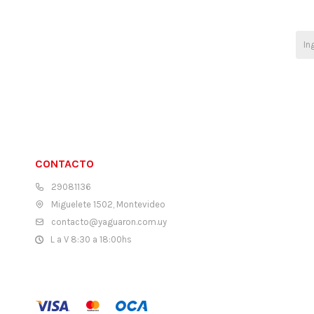
CONTACTO
29081136
Miguelete 1502, Montevideo
contacto@yaguaron.com.uy
L a V 8:30 a 18:00hs