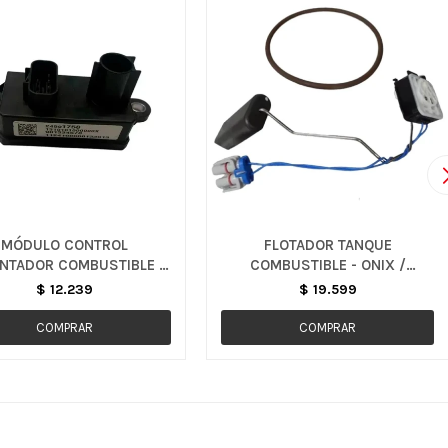
MÓDULO CONTROL
FLOTADOR TANQUE
NTADOR COMBUSTIBLE -
COMBUSTIBLE - ONIX /
X / MONTANA / TRACKER
MONTANA / TRACKER
$
12.239
$
19.599