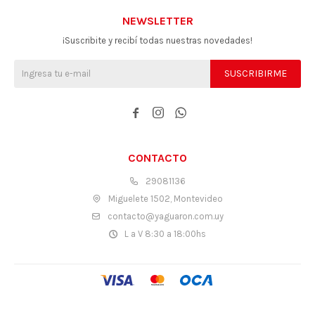
NEWSLETTER
¡Suscribite y recibí todas nuestras novedades!
SUSCRIBIRME



CONTACTO
29081136
Miguelete 1502, Montevideo
contacto@yaguaron.com.uy
L a V 8:30 a 18:00hs