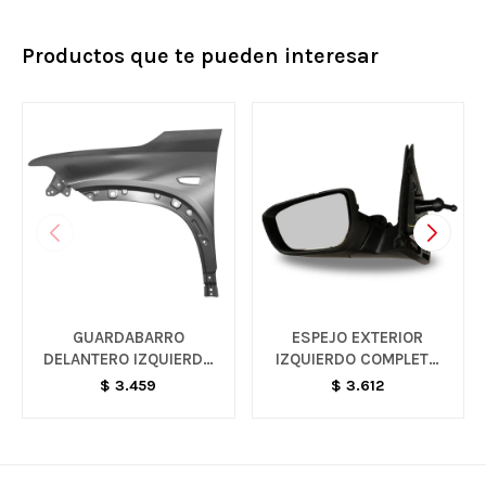
Productos que te pueden interesar
GUARDABARRO
ESPEJO EXTERIOR
DELANTERO IZQUIERDO
IZQUIERDO COMPLETO
- MONTANA
MANUAL NEGRO - ONIX
$
3.459
$
3.612
G3