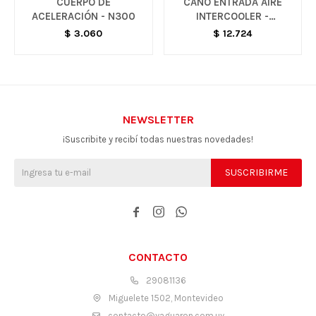
CUERPO DE
CAÑO ENTRADA AIRE
ACELERACIÓN - N300
INTERCOOLER -
MONTANA / TRACKER
$
3.060
$
12.724
NEWSLETTER
¡Suscribite y recibí todas nuestras novedades!
SUSCRIBIRME



CONTACTO
29081136
Miguelete 1502, Montevideo
contacto@yaguaron.com.uy