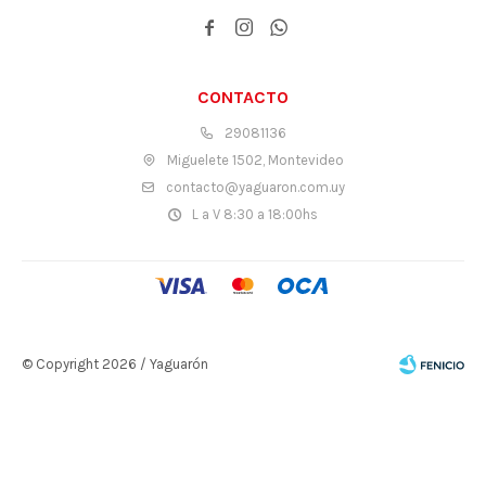



CONTACTO
29081136
Miguelete 1502, Montevideo
contacto@yaguaron.com.uy
L a V 8:30 a 18:00hs
© Copyright 2026 / Yaguarón