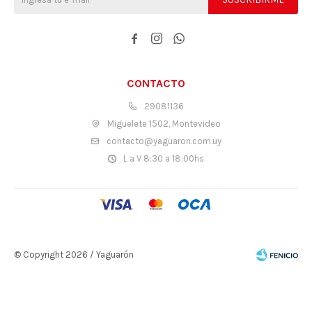



CONTACTO
29081136
Miguelete 1502, Montevideo
contacto@yaguaron.com.uy
L a V 8:30 a 18:00hs
© Copyright 2026 / Yaguarón