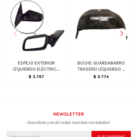
ESPEJO EXTERIOR
BUCHE GUARDABARRO
IZQUIERDO ELÉCTRICO
TRASERO IZQUIERDO -
BLANCO - ASTRA
S10
$
2.767
$
2.774
NEWSLETTER
¡Suscribite y recibí todas nuestras novedades!
SUSCRIBIRME