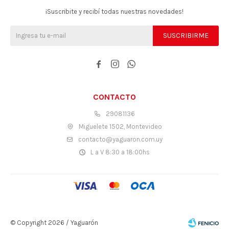
¡Suscribite y recibí todas nuestras novedades!
SUSCRIBIRME



CONTACTO
29081136
Miguelete 1502, Montevideo
contacto@yaguaron.com.uy
L a V 8:30 a 18:00hs
© Copyright 2026 / Yaguarón