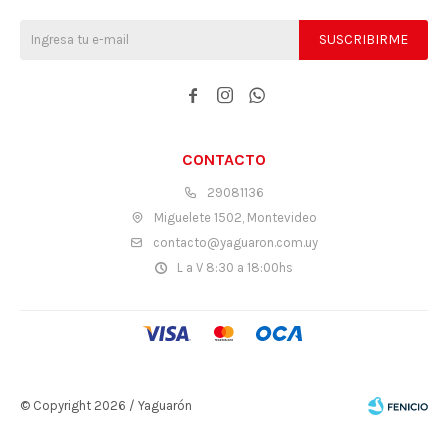
SUSCRIBIRME



CONTACTO
29081136
Miguelete 1502, Montevideo
contacto@yaguaron.com.uy
L a V 8:30 a 18:00hs
© Copyright 2026 / Yaguarón