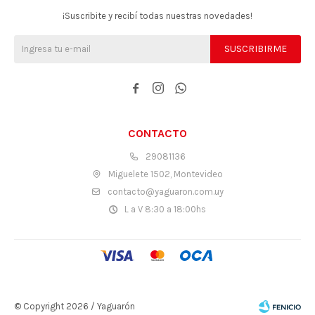
¡Suscribite y recibí todas nuestras novedades!
SUSCRIBIRME



CONTACTO
29081136
Miguelete 1502, Montevideo
contacto@yaguaron.com.uy
L a V 8:30 a 18:00hs
© Copyright 2026 / Yaguarón