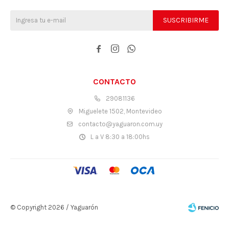
SUSCRIBIRME



CONTACTO
29081136
Miguelete 1502, Montevideo
contacto@yaguaron.com.uy
L a V 8:30 a 18:00hs
© Copyright 2026 / Yaguarón