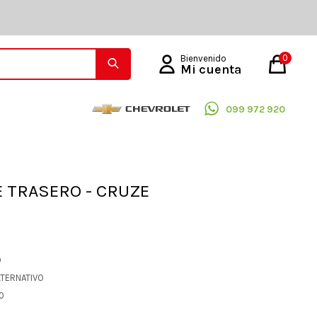
0
099 972 920
 TRASERO - CRUZE
O
LTERNATIVO
90