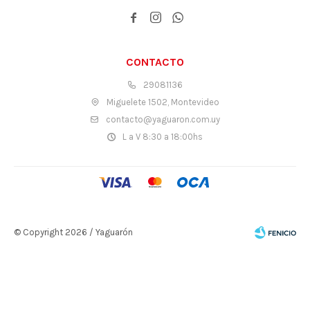



CONTACTO
29081136
Miguelete 1502, Montevideo
contacto@yaguaron.com.uy
L a V 8:30 a 18:00hs
© Copyright 2026 / Yaguarón