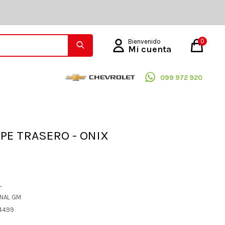
0
099 972 920
PE TRASERO - ONIX
L
INAL GM
34499