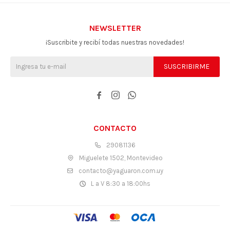
NEWSLETTER
¡Suscribite y recibí todas nuestras novedades!
SUSCRIBIRME



CONTACTO
29081136
Miguelete 1502, Montevideo
contacto@yaguaron.com.uy
L a V 8:30 a 18:00hs