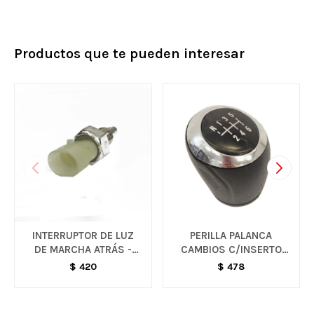
Productos que te pueden interesar
INTERRUPTOR DE LUZ
PERILLA PALANCA
DE MARCHA ATRÁS -
CAMBIOS C/INSERTO
VARIOS MODELOS
CROMADO - VARIOS
$
420
$
478
MODELOS