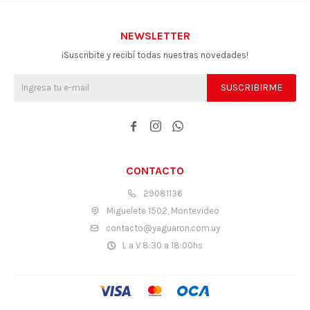
NEWSLETTER
¡Suscribite y recibí todas nuestras novedades!
SUSCRIBIRME



CONTACTO
29081136
Miguelete 1502, Montevideo
contacto@yaguaron.com.uy
L a V 8:30 a 18:00hs