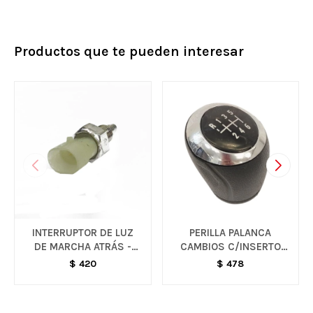
Productos que te pueden interesar
INTERRUPTOR DE LUZ
PERILLA PALANCA
DE MARCHA ATRÁS -
CAMBIOS C/INSERTO
VARIOS MODELOS
CROMADO - VARIOS
$
420
$
478
MODELOS