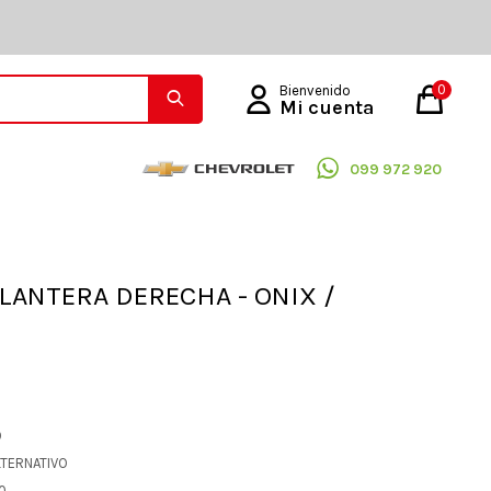
0
099 972 920
LANTERA DERECHA - ONIX /
O
LTERNATIVO
90