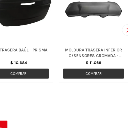
 TRASERA BAÚL - PRISMA
MOLDURA TRASERA INFERIOR
C/SENSORES CROMADA -
TRACKER
$
10.684
$
11.069
E