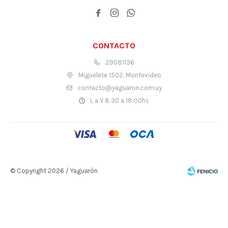



CONTACTO
29081136
Miguelete 1502, Montevideo
contacto@yaguaron.com.uy
L a V 8:30 a 18:00hs
© Copyright 2026 / Yaguarón