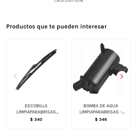
Celta 2001-2016
Productos que te pueden interesar
ESCOBILLA
BOMBA DE AGUA
LIMPIAPARABRISAS
LIMPIAPARABRISAS -
TRASO - SPARK
AVEO
$
340
$
346