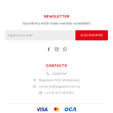
NEWSLETTER
¡Suscribite y recibí todas nuestras novedades!
SUSCRIBIRME



CONTACTO
29081136
Miguelete 1502, Montevideo
contacto@yaguaron.com.uy
L a V 8:30 a 18:00hs