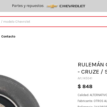
Contacto
RULEMÁN 
- CRUZE /
145041
$
848
Calidad: ALTERNATIV
Fabricante: OTROS A
Referencia: 244360