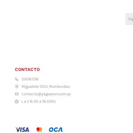
CONTACTO
29081136
Miguelete 1502, Montevideo
contacto@yaguaron.com.uy
L a V 8:30 a 18:00hs