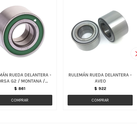
MÁN RUEDA DELANTERA -
RULEMÁN RUEDA DELANTERA -
RSA G2 / MONTANA /
AVEO
MERIVA
$
861
$
922