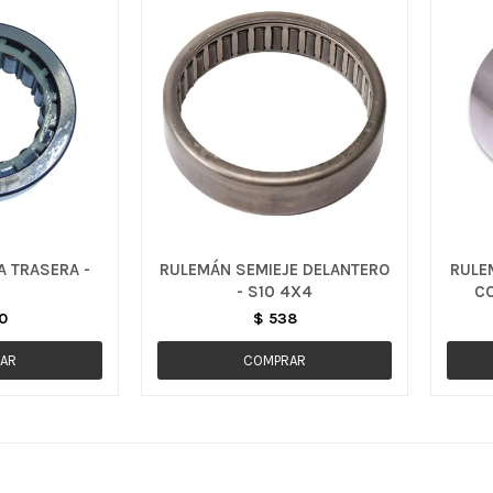
 TRASERA -
RULEMÁN SEMIEJE DELANTERO
RULE
- S10 4X4
CO
0
$
538