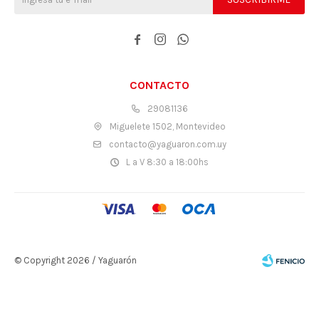



CONTACTO
29081136
Miguelete 1502, Montevideo
contacto@yaguaron.com.uy
L a V 8:30 a 18:00hs
© Copyright 2026 / Yaguarón