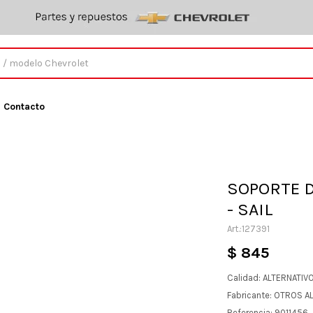
Contacto
SOPORTE 
- SAIL
127391
$
845
Calidad: ALTERNATIV
Fabricante: OTROS A
Referencia: 9011456