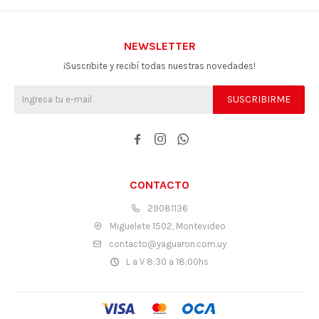
NEWSLETTER
¡Suscribite y recibí todas nuestras novedades!
SUSCRIBIRME



CONTACTO
29081136
Miguelete 1502, Montevideo
contacto@yaguaron.com.uy
L a V 8:30 a 18:00hs