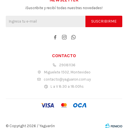
¡Suscribite y recibí todas nuestras novedades!
SUSCRIBIRME



CONTACTO
29081136
Miguelete 1502, Montevideo
contacto@yaguaron.com.uy
L a V 8:30 a 18:00hs
© Copyright 2026 / Yaguarón