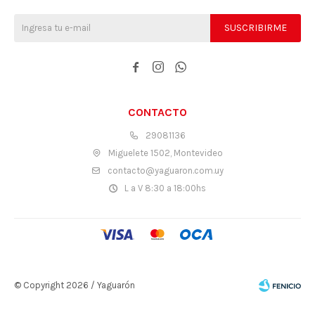
SUSCRIBIRME



CONTACTO
29081136
Miguelete 1502, Montevideo
contacto@yaguaron.com.uy
L a V 8:30 a 18:00hs
© Copyright 2026 / Yaguarón