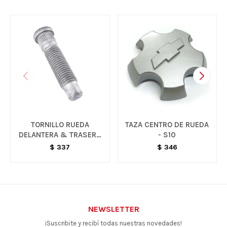
TORNILLO RUEDA
TAZA CENTRO DE RUEDA
DELANTERA & TRASERA
- S10
- VARIOS MODELOS
$
337
$
346
NEWSLETTER
¡Suscribite y recibí todas nuestras novedades!