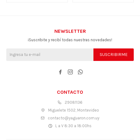
NEWSLETTER
¡Suscribite y recibí todas nuestras novedades!
SUSCRIBIRME



CONTACTO
29081136
Miguelete 1502, Montevideo
contacto@yaguaron.com.uy
L a V 8:30 a 18:00hs