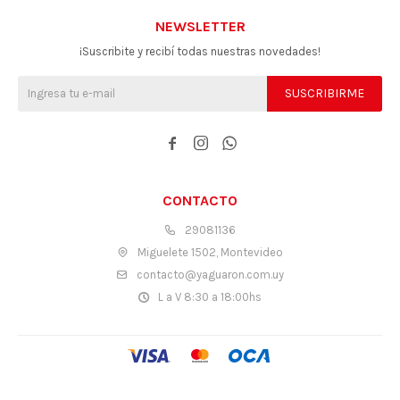
NEWSLETTER
¡Suscribite y recibí todas nuestras novedades!
SUSCRIBIRME



CONTACTO
29081136
Miguelete 1502, Montevideo
contacto@yaguaron.com.uy
L a V 8:30 a 18:00hs