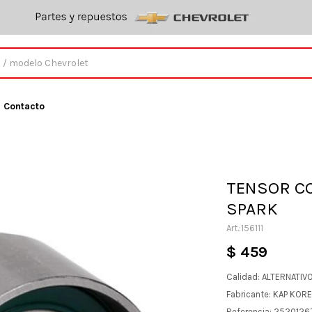
Contacto
TENSOR CO
SPARK
156111
$
459
Calidad: ALTERNATIV
Fabricante: KAP KOR
Referencia: 2520126