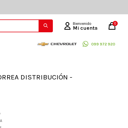
0
099 972 920
RREA DISTRIBUCIÓN -
O
EA
7