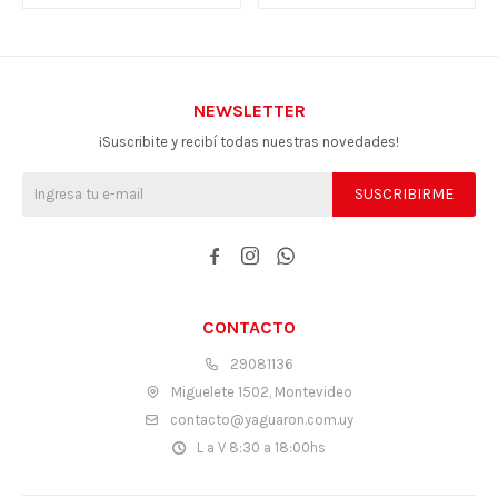
NEWSLETTER
¡Suscribite y recibí todas nuestras novedades!
SUSCRIBIRME



CONTACTO
29081136
Miguelete 1502, Montevideo
contacto@yaguaron.com.uy
L a V 8:30 a 18:00hs