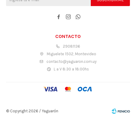



CONTACTO
29081136
Miguelete 1502, Montevideo
contacto@yaguaron.com.uy
L a V 8:30 a 18:00hs
© Copyright 2026 / Yaguarón