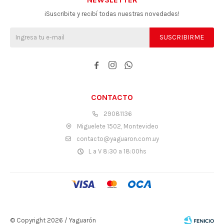
¡Suscribite y recibí todas nuestras novedades!
SUSCRIBIRME



CONTACTO
29081136
Miguelete 1502, Montevideo
contacto@yaguaron.com.uy
L a V 8:30 a 18:00hs
© Copyright 2026 / Yaguarón