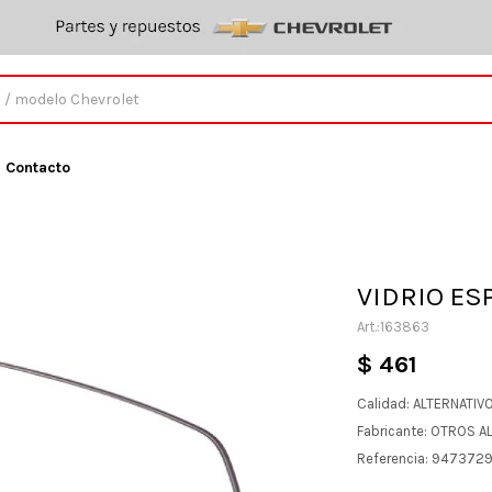
Contacto
VIDRIO ES
163863
$
461
Calidad: ALTERNATIV
Fabricante: OTROS A
Referencia: 947372