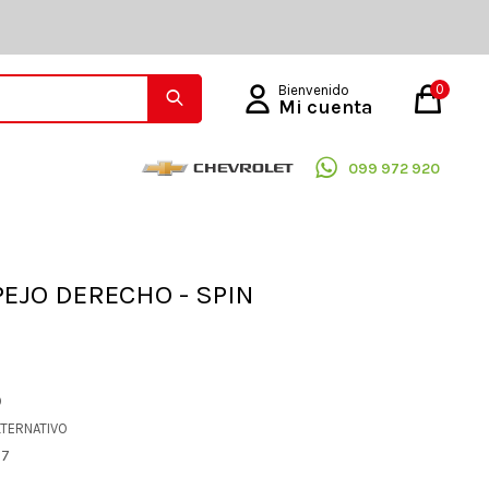
0
099 972 920
PEJO DERECHO - SPIN
O
LTERNATIVO
97