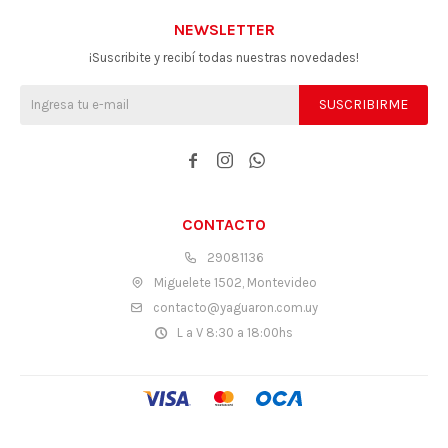
NEWSLETTER
¡Suscribite y recibí todas nuestras novedades!
SUSCRIBIRME



CONTACTO
29081136
Miguelete 1502, Montevideo
contacto@yaguaron.com.uy
L a V 8:30 a 18:00hs