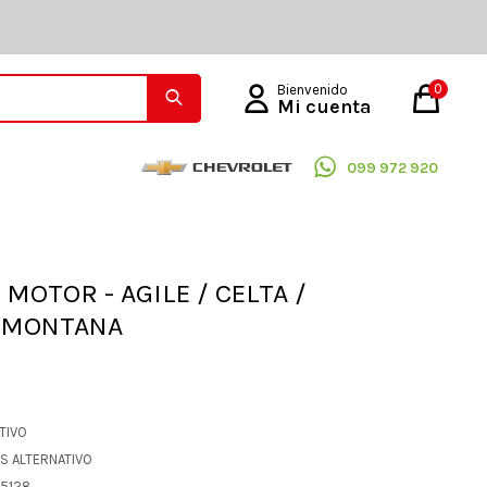
0
099 972 920
 MOTOR - AGILE / CELTA /
 MONTANA
ATIVO
OS ALTERNATIVO
25128