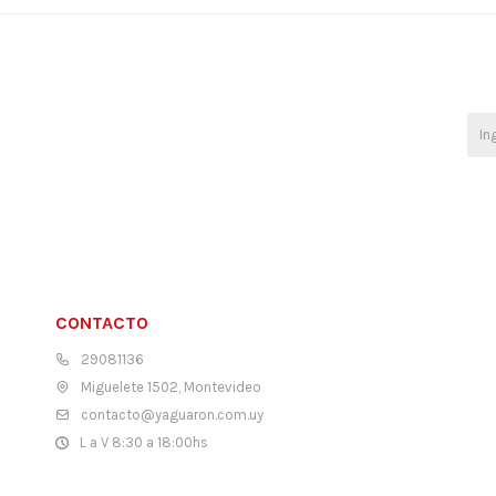
CONTACTO
29081136
Miguelete 1502, Montevideo
contacto@yaguaron.com.uy
L a V 8:30 a 18:00hs