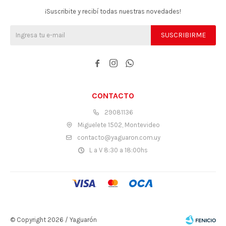
¡Suscribite y recibí todas nuestras novedades!
SUSCRIBIRME



CONTACTO
29081136
Miguelete 1502, Montevideo
contacto@yaguaron.com.uy
L a V 8:30 a 18:00hs
© Copyright 2026 / Yaguarón