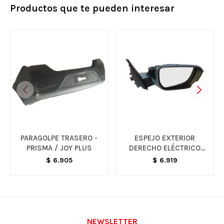
Productos que te pueden interesar
PARAGOLPE TRASERO -
ESPEJO EXTERIOR
PRISMA / JOY PLUS
DERECHO ELÉCTRICO
S/CARCAZA - ONIX G3
$
6.905
$
6.919
LT
NEWSLETTER