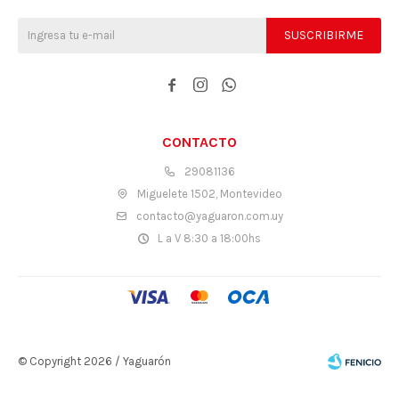
SUSCRIBIRME



CONTACTO
29081136
Miguelete 1502, Montevideo
contacto@yaguaron.com.uy
L a V 8:30 a 18:00hs
© Copyright 2026 / Yaguarón