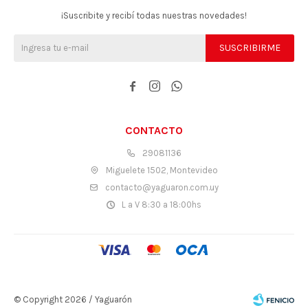
¡Suscribite y recibí todas nuestras novedades!
SUSCRIBIRME



CONTACTO
29081136
Miguelete 1502, Montevideo
contacto@yaguaron.com.uy
L a V 8:30 a 18:00hs
© Copyright 2026 / Yaguarón