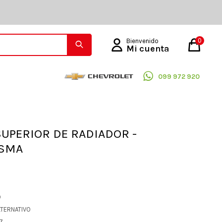
0
099 972 920
UPERIOR DE RADIADOR -
ISMA
O
LTERNATIVO
07