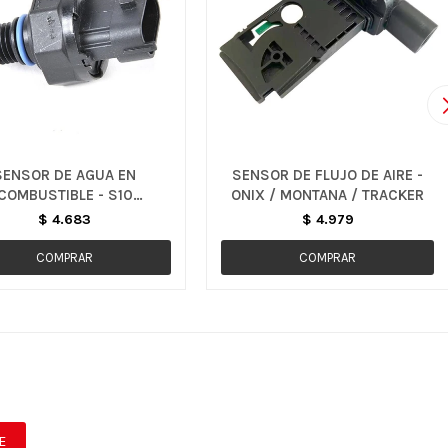
SENSOR DE AGUA EN
SENSOR DE FLUJO DE AIRE -
COMBUSTIBLE - S10
ONIX / MONTANA / TRACKER
COLORADO
$
4.683
$
4.979
E