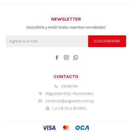
NEWSLETTER
¡Suscribite y recibí todas nuestras novedades!
SUSCRIBIRME



CONTACTO
29081136
Miguelete 1502, Montevideo
contacto@yaguaron.com.uy
L a V 8:30 a 18:00hs