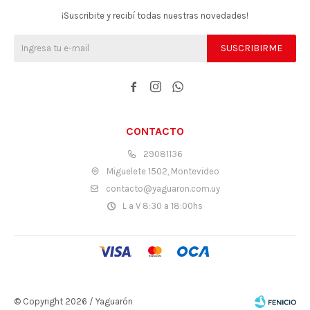
¡Suscribite y recibí todas nuestras novedades!
SUSCRIBIRME



CONTACTO
29081136
Miguelete 1502, Montevideo
contacto@yaguaron.com.uy
L a V 8:30 a 18:00hs
© Copyright 2026 / Yaguarón