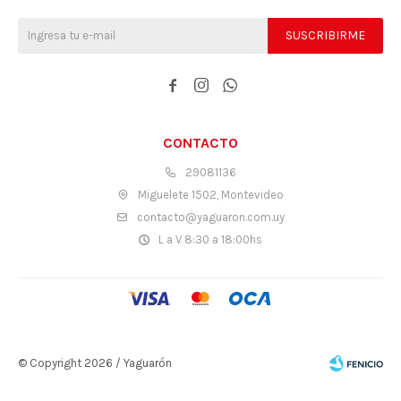
SUSCRIBIRME



CONTACTO
29081136
Miguelete 1502, Montevideo
contacto@yaguaron.com.uy
L a V 8:30 a 18:00hs
© Copyright 2026 / Yaguarón