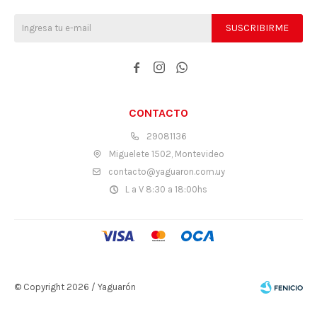
SUSCRIBIRME



CONTACTO
29081136
Miguelete 1502, Montevideo
contacto@yaguaron.com.uy
L a V 8:30 a 18:00hs
© Copyright 2026 / Yaguarón