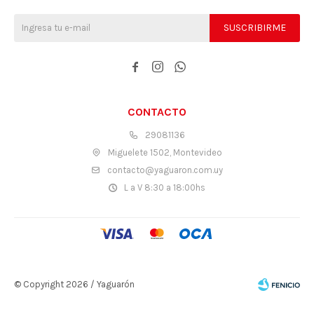
SUSCRIBIRME



CONTACTO
29081136
Miguelete 1502, Montevideo
contacto@yaguaron.com.uy
L a V 8:30 a 18:00hs
© Copyright 2026 / Yaguarón