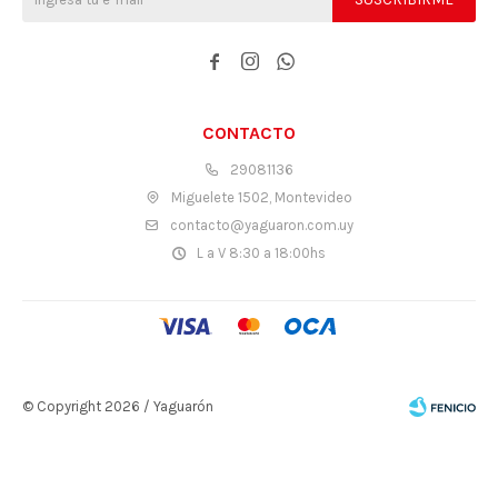



CONTACTO
29081136
Miguelete 1502, Montevideo
contacto@yaguaron.com.uy
L a V 8:30 a 18:00hs
© Copyright 2026 / Yaguarón