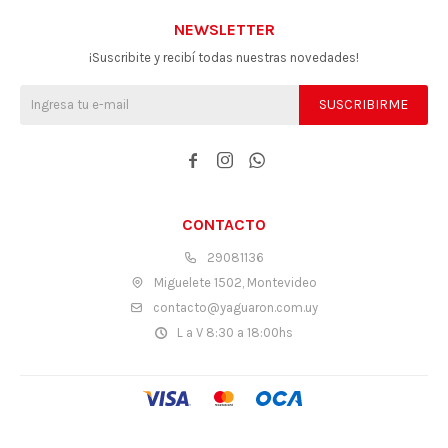
NEWSLETTER
¡Suscribite y recibí todas nuestras novedades!
SUSCRIBIRME



CONTACTO
29081136
Miguelete 1502, Montevideo
contacto@yaguaron.com.uy
L a V 8:30 a 18:00hs